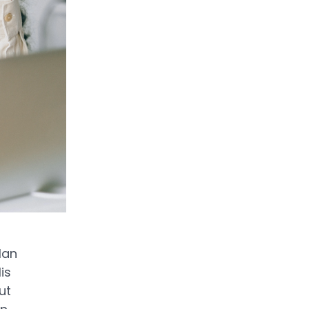
lan
is
ut