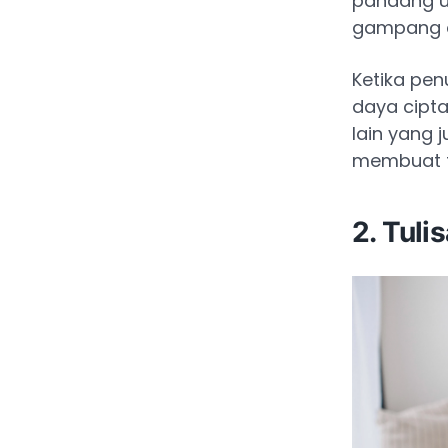
pandang un
gampang d
Ketika pen
daya cipta
lain yang j
membuat tu
2. Tuli