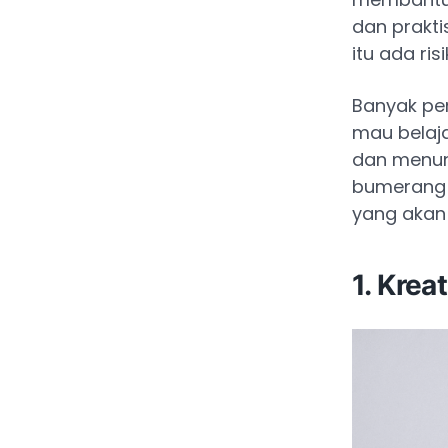
dan prakti
itu ada ri
Banyak pe
mau belaj
dan menunt
bumerang 
yang akan
1. Krea