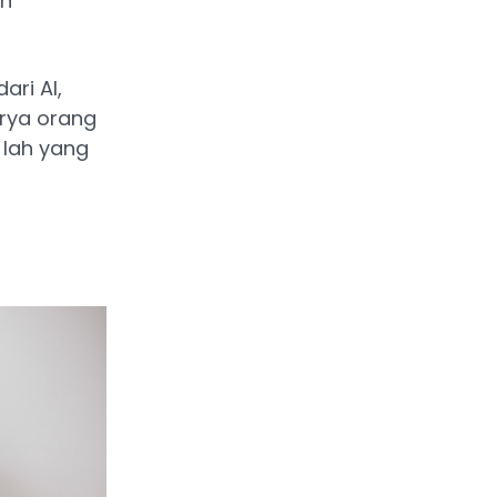
an
ri AI,
arya orang
l lah yang