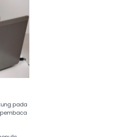
ntung pada
a, pembaca
enulis.