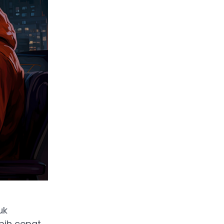
uk
bih cepat