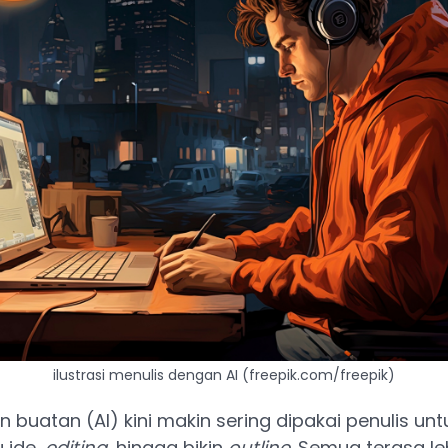
ilustrasi menulis dengan AI (freepik.com/freepik)
 buatan (AI) kini makin sering dipakai penulis unt
 ide,
editing
, hingga bikin
outline
. Semua terasa le