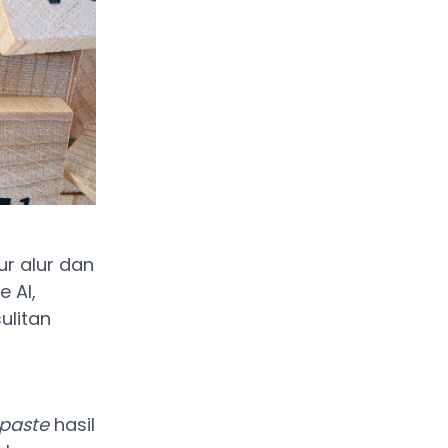
ur alur dan
 AI,
ulitan
paste
hasil