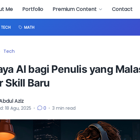
ut Me
Portfolio
Premium Content
Contact
TECH
MATH
Tech
ya AI bagi Penulis yang Mala
r Skill Baru
bdul Aziz
d:
18 Agu, 2025
•
0
•
3
min read