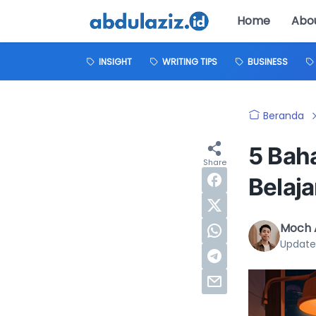
Home
Abo
INSIGHT
WRITING TIPS
BUSINESS
Beranda
5 Baha
Belaja
Moch A
Update