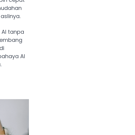
emudahan
aslinya.
 AI tanpa
rkembang
di
bahaya AI
.