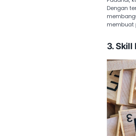
Dengan ter
membangun 
membuat p
3. Skil