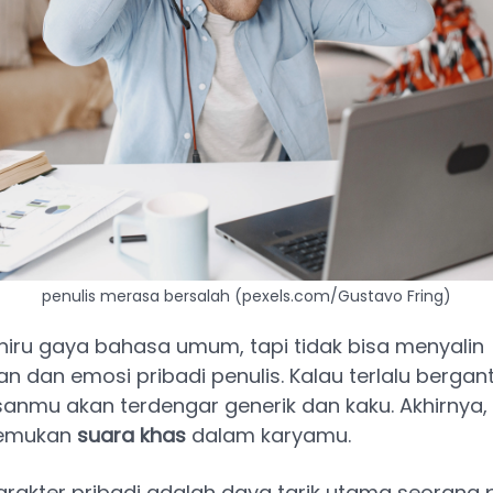
penulis merasa bersalah (pexels.com/Gustavo Fring)
niru gaya bahasa umum, tapi tidak bisa menyalin
 dan emosi pribadi penulis. Kalau terlalu berga
isanmu akan terdengar generik dan kaku. Akhirny
nemukan
suara khas
dalam karyamu.
arakter pribadi adalah daya tarik utama seorang p