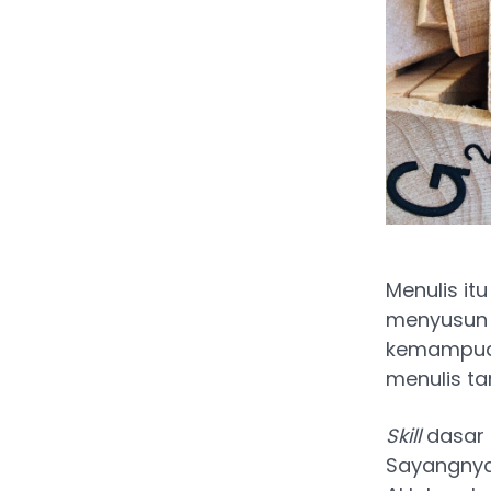
Menulis it
menyusun a
kemampuan 
menulis t
Skill
dasar 
Sayangny