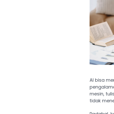
AI bisa me
pengalaman
mesin, tul
tidak me
Padahal, k