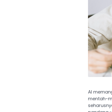
AI memang 
mentah-men
seharusny