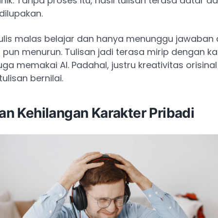
ik. Tanpa proses itu, hasil tulisan terasa datar d
ilupakan.
ulis malas belajar dan hanya menunggu jawaban da
 pun menurun. Tulisan jadi terasa mirip dengan k
uga memakai AI. Padahal, justru kreativitas orisina
lisan bernilai.
san Kehilangan Karakter Pribadi