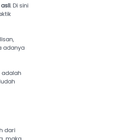
asli
. Di sini
ktik
isan,
pa adanya
 adalah
 Mudah
 dari
ng, maka