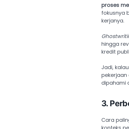
proses men
fokusnya b
kerjanya.
Ghostwriti
hingga rev
kredit pub
Jadi, kala
pekerjaan 
dipahami 
3. Per
Cara pali
konteks p