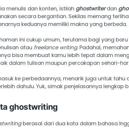
a menulis dan konten, istilah
ghostwriter
dan
gho
unakan secara bergantian. Sekilas memang terlihat
benarnya keduanya memiliki makna yang berbeda.
haman ini cukup umum, terutama bagi yang baru
enulisan atau
freelance writing
. Padahal, memaha
nya bisa membuat kamu lebih tepat dalam men
i, baik dalam tulisan maupun percakapan sehari-hari
asuk ke perbedaannya, menarik juga untuk tahu a
 terlebih dahulu. Yuk, simak penjelasannya lengkap ber
ta ghostwriting
twriting
berasal dari dua kata dalam bahasa Inggr