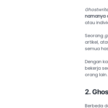
Ghostwrite
namanya d
atau indiv
Seorang
g
artikel, a
semua hasi
Dengan kat
bekerja s
orang lain.
2. Ghos
Berbeda 