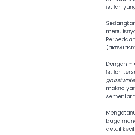
istilah ya
Sedangkan 
menulisnya
Perbedaan i
(aktivitasn
Dengan me
istilah ter
ghostwrite
makna yan
sementara
Mengetahu
bagaimana 
detail kec