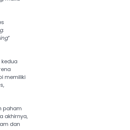
es
ng
.
ing
”
 kedua
arena
i memiliki
s,
ih paham
a akhirnya,
aham dan