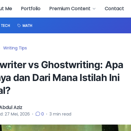
ut Me
Portfolio
Premium Content
Contact
TECH
MATH
Writing Tips
writer vs Ghostwriting: Apa
a dan Dari Mana Istilah Ini
al?
bdul Aziz
d:
27 Mei, 2026
•
0
•
3
min read