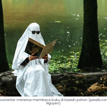
 ghostwriter misterius membaca buku di bawah pohon (pexels.c
Nguyen)