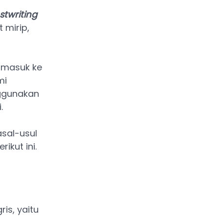
stwriting
 mirip,
 masuk ke
mi
ggunakan
.
sal-usul
ikut ini.
is, yaitu