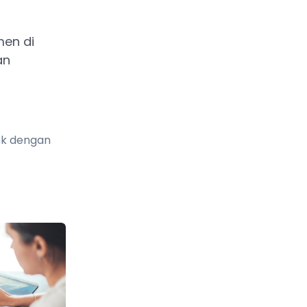
men di
an
tok dengan