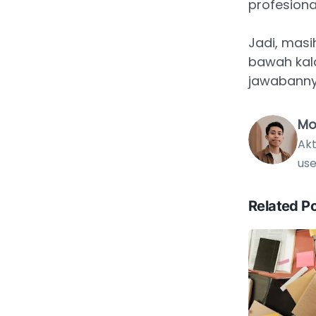
profesiona
Jadi, masi
bawah kal
jawabannya
Mo
Akt
use
Related P