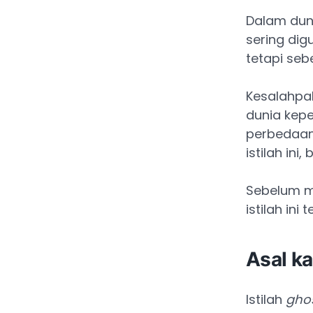
Dalam duni
sering dig
tetapi se
Kesalahpa
dunia kep
perbedaan
istilah in
Sebelum m
istilah ini
Asal ka
Istilah
ghos