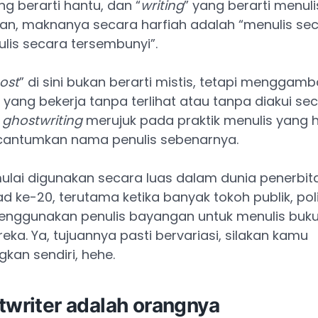
ng berarti hantu, dan “
writing
” yang berarti menulis
an, maknanya secara harfiah adalah “menulis sec
lis secara tersembunyi”.
ost
” di sini bukan berarti mistis, tetapi menggam
yang bekerja tanpa terlihat atau tanpa diakui sec
,
ghostwriting
merujuk pada praktik menulis yang h
cantumkan nama penulis sebenarnya.
i mulai digunakan secara luas dalam dunia penerbi
ad ke-20, terutama ketika banyak tokoh publik, poli
menggunakan penulis bayangan untuk menulis buk
eka. Ya, tujuannya pasti bervariasi, silakan kamu
kan sendiri, hehe.
twriter adalah orangnya