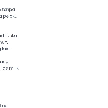
n tanpa
a pelaku
rti buku,
mun,
lain.
yang
de milik
atau