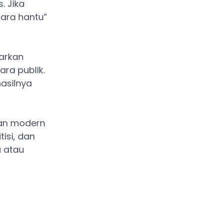
. Jika
ara hantu”
barkan
ara publik.
asilnya
tan modern
tisi, dan
u atau