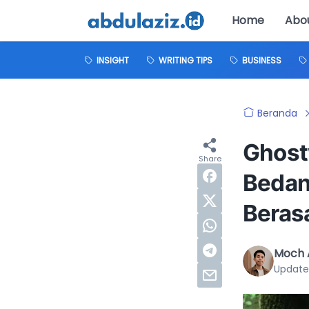
Home
Abo
INSIGHT
WRITING TIPS
BUSINESS
Beranda
Ghost
Bedany
Beras
Moch A
Update