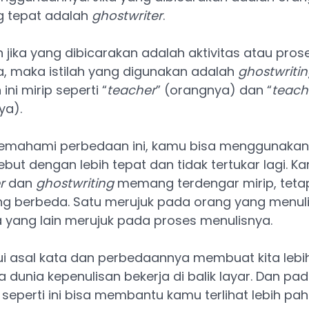
ng tepat adalah
ghostwriter
.
jika yang dibicarakan adalah aktivitas atau pros
, maka istilah yang digunakan adalah
ghostwriti
ni mirip seperti “
teacher
” (orangnya) dan “
teach
ya).
mahami perbedaan ini, kamu bisa menggunakan
sebut dengan lebih tepat dan tidak tertukar lagi. K
r
dan
ghostwriting
memang terdengar mirip, tetap
g berbeda. Satu merujuk pada orang yang menuli
 yang lain merujuk pada proses menulisnya.
i asal kata dan perbedaannya membuat kita leb
dunia kepenulisan bekerja di balik layar. Dan pad
il seperti ini bisa membantu kamu terlihat lebih p