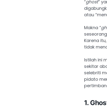
“
ghost
” ya
digabungk
atau “menu
Makna “
gh
seseorang 
Karena itu
tidak men
Istilah in
sekitar ab
selebriti 
pidato mer
pertimbang
1. Ghos