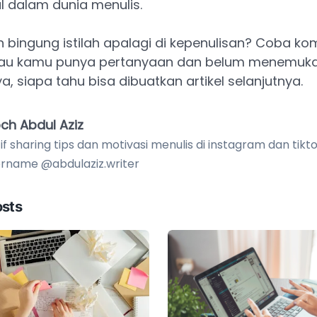
l dalam dunia menulis.
h bingung istilah apalagi di kepenulisan? Coba ko
au kamu punya pertanyaan dan belum menemuk
, siapa tahu bisa dibuatkan artikel selanjutnya.
ch Abdul Aziz
if sharing tips dan motivasi menulis di instagram dan tik
rname @abdulaziz.writer
osts